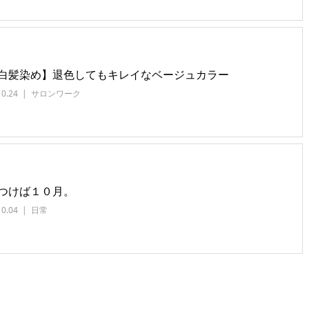
白髪染め】退色してもキレイなベージュカラー
10.24
サロンワーク
つけば１０月。
10.04
日常