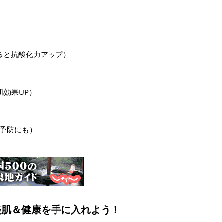
とると抗酸化力アップ）
肌効果UP）
血予防にも）
、美肌＆健康を手に入れよう！