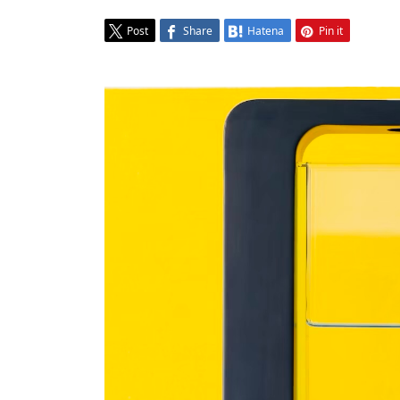
Post
Share
Hatena
Pin it