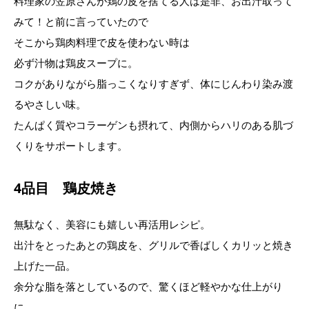
料理家の笠原さんが鶏の皮を捨てる人は是非、お出汁取って
みて！と前に言っていたので
そこから鶏肉料理で皮を使わない時は
必ず汁物は鶏皮スープに。
コクがありながら脂っこくなりすぎず、体にじんわり染み渡
るやさしい味。
たんぱく質やコラーゲンも摂れて、内側からハリのある肌づ
くりをサポートします。
4品目 鶏皮焼き
無駄なく、美容にも嬉しい再活用レシピ。
出汁をとったあとの鶏皮を、グリルで香ばしくカリッと焼き
上げた一品。
余分な脂を落としているので、驚くほど軽やかな仕上がり
に。