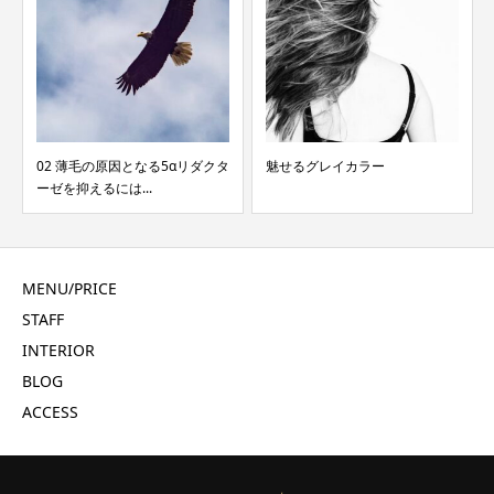
タ
魅せるグレイカラー
03 育毛に必要な栄養素はお肌に
も健康にも良いので...
MENU/PRICE
STAFF
INTERIOR
BLOG
ACCESS